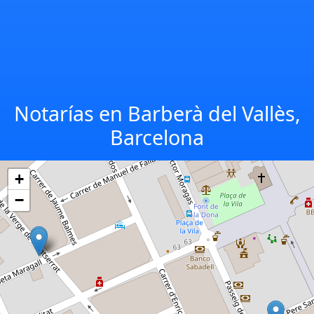
Notarías en Barberà del Vallès,
Barcelona
+
−