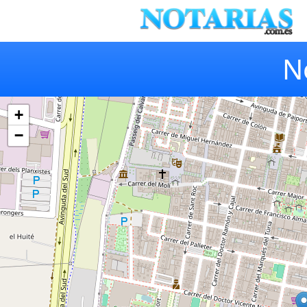
No
+
−