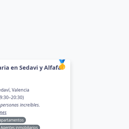
🥇
ria en Sedavi y Alfafar
edaví, Valencia
9:30–20:30)
personas increíbles.
nes
e apartamentos
Agentes inmobiliarios