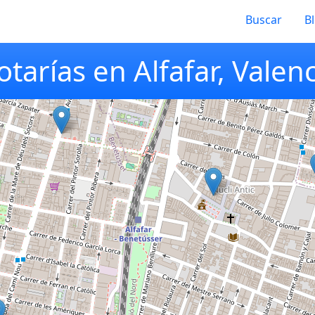
Buscar
B
tarías en Alfafar, Valen