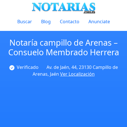
Buscar
Blog
Contacto
Anunciate
Notaría campillo de Arenas –
Consuelo Membrado Herrera
Verificado
Av. de Jaén, 44, 23130 Campillo de
Arenas, Jaén
Ver Localización