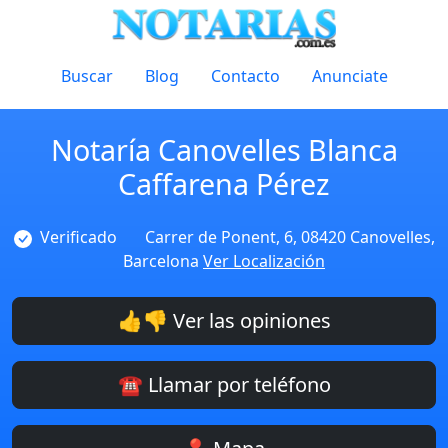
Buscar
Blog
Contacto
Anunciate
Notaría Canovelles Blanca
Caffarena Pérez
Verificado
Carrer de Ponent, 6, 08420 Canovelles,
Barcelona
Ver Localización
👍👎 Ver las opiniones
☎️ Llamar por teléfono