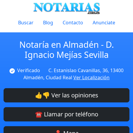
Buscar
Blog
Contacto
Anunciate
Notaría en Almadén - D.
Ignacio Mejías Sevilla
Verificado
C. Estanislao Cavanillas, 36, 13400
Almadén, Ciudad Real
Ver Localización
👍👎 Ver las opiniones
☎️ Llamar por teléfono