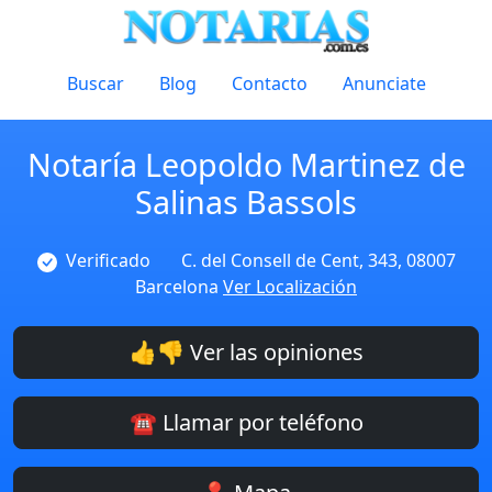
Buscar
Blog
Contacto
Anunciate
Notaría Leopoldo Martinez de
Salinas Bassols
Verificado
C. del Consell de Cent, 343, 08007
Barcelona
Ver Localización
👍👎 Ver las opiniones
☎️ Llamar por teléfono