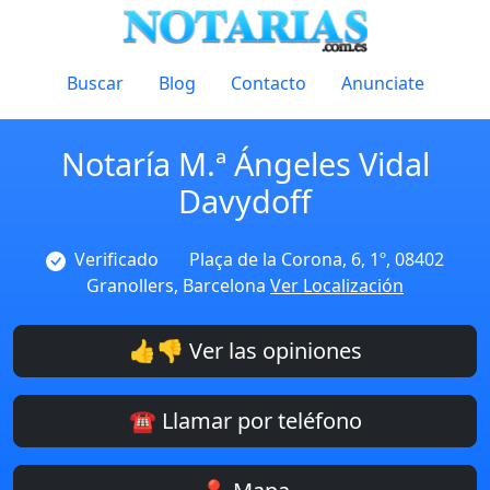
Buscar
Blog
Contacto
Anunciate
Notaría M.ª Ángeles Vidal
Davydoff
Verificado
Plaça de la Corona, 6, 1º, 08402
Granollers, Barcelona
Ver Localización
👍👎 Ver las opiniones
☎️ Llamar por teléfono