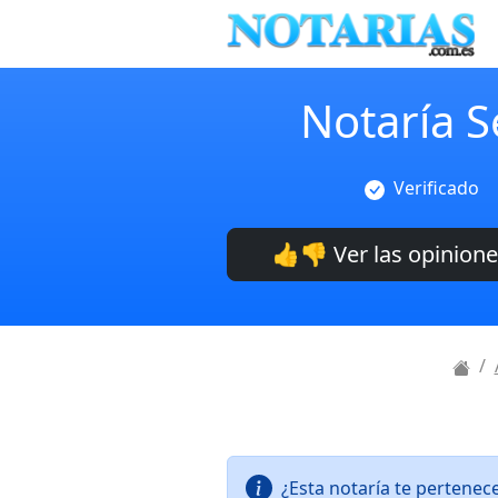
Notaría S
Verificado
👍👎 Ver las opinion
¿Esta notaría te pertenec