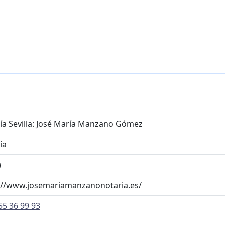
ía Sevilla: José María Manzano Gómez
ía
a
://www.josemariamanzanonotaria.es/
55 36 99 93