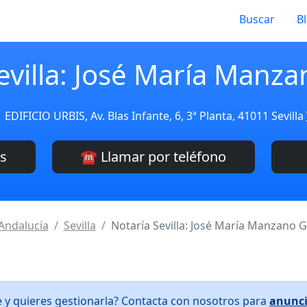
Buscar
B
evilla: José María Man
EDIFICIO URBIS, Av. Blas Infante, 6, 3ª Planta, 41011 Sevilla
es
☎️ Llamar por teléfono
Andalucía
Sevilla
Notaría Sevilla: José María Manzano
e y quieres gestionarla? Contacta con nosotros para
anunci