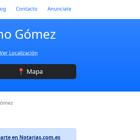
log
Contacto
Anunciate
zano Gómez
Ver Localización
📍 Mapa
 Gómez
arte en Notarias.com.es