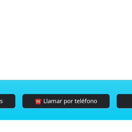
es
☎️ Llamar por teléfono