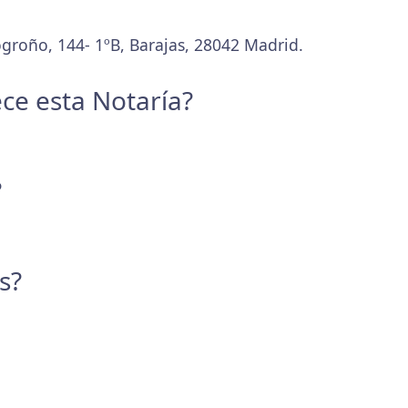
ogroño, 144- 1ºB, Barajas, 28042 Madrid.
ece esta Notaría?
?
s?