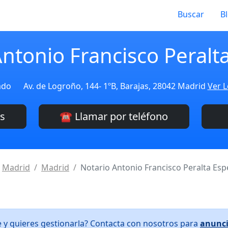
Buscar
B
ntonio Francisco Peralta
ado
Av. de Logroño, 144- 1ºB, Barajas, 28042 Madrid
Ver L
es
☎️ Llamar por teléfono
Madrid
Madrid
Notario Antonio Francisco Peralta Espe
e y quieres gestionarla? Contacta con nosotros para
anunci