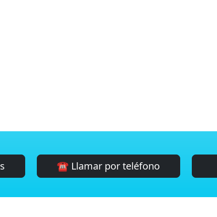
es
☎️ Llamar por teléfono