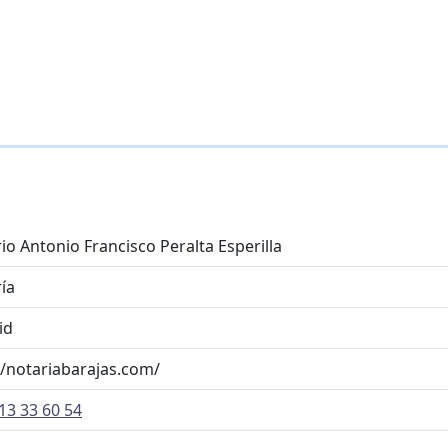
io Antonio Francisco Peralta Esperilla
ía
id
//notariabarajas.com/
13 33 60 54