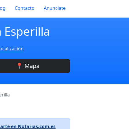
log
Contacto
Anunciate
 Esperilla
ocalización
📍 Mapa
rilla
arte en Notarias.com.es