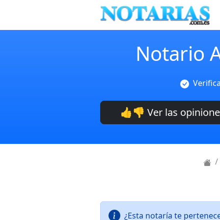
Notario A
Verific
👍👎 Ver las opinion
¿Esta notaría te pertenec