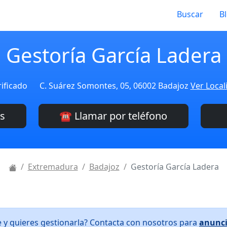
Buscar
B
Gestoría García Ladera
ificado
C. Suárez Somontes, 05, 06002 Badajoz
Ver Local
es
☎️ Llamar por teléfono
Extremadura
Badajoz
Gestoría García Ladera
e y quieres gestionarla? Contacta con nosotros para
anunci