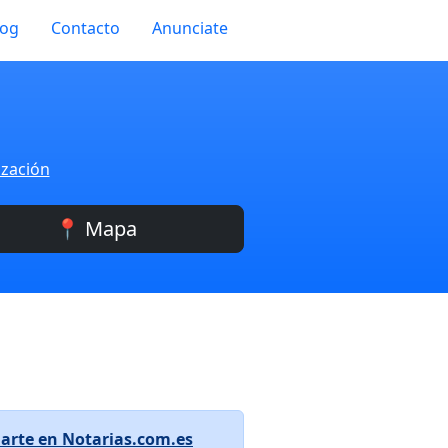
log
Contacto
Anunciate
ización
📍 Mapa
arte en Notarias.com.es