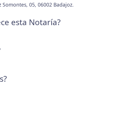
ez Somontes, 05, 06002 Badajoz.
ece esta Notaría?
?
s?