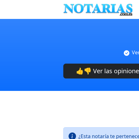
Ver
👍👎 Ver las opinion
¿Esta notaría te pertenec