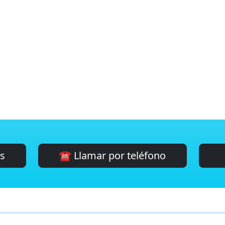
es
☎️ Llamar por teléfono