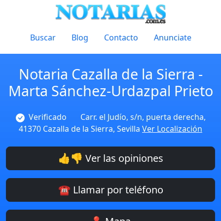
Buscar
Blog
Contacto
Anunciate
Notaria Cazalla de la Sierra -
Marta Sánchez-Urdazpal Prieto
Verificado
Carr. el Judío, s/n, puerta derecha,
41370 Cazalla de la Sierra, Sevilla
Ver Localización
👍👎 Ver las opiniones
☎️ Llamar por teléfono