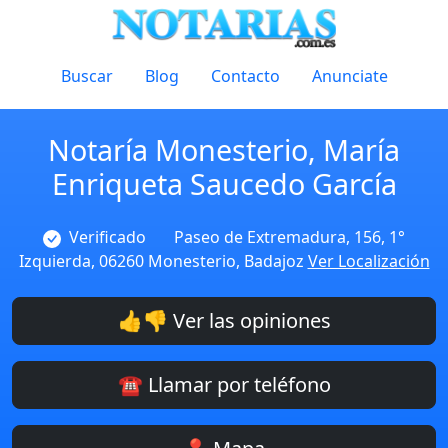
Buscar
Blog
Contacto
Anunciate
Notaría Monesterio, María
Enriqueta Saucedo García
Verificado
Paseo de Extremadura, 156, 1°
Izquierda, 06260 Monesterio, Badajoz
Ver Localización
👍👎 Ver las opiniones
☎️ Llamar por teléfono