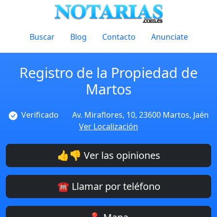
Buscar
Blog
Contacto
Anunciate
Registro de la Propiedad de
Martos
Verificado
Av. Miraflores, 10, 23600 Martos, Jaén
Ver Localización
👍👎 Ver las opiniones
☎️ Llamar por teléfono