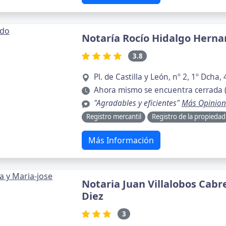
Notaría Rocío Hidalgo Hern
3.8
Pl. de Castilla y León, nº 2, 1º Dch
Ahora mismo se encuentra cerrada 
"Agradables y eficientes"
Más Opinion
Registro mercantil
Registro de la propiedad
Más Información
Notaria Juan Villalobos Cabr
Diez
3