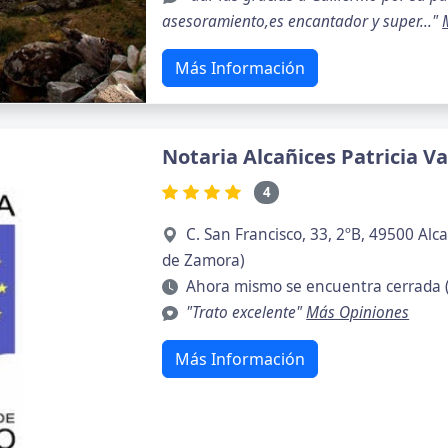
asesoramiento,es encantador y super..."
Más Información
Notaria Alcañices Patricia Va
4
C. San Francisco, 33, 2ºB, 49500 Al
de Zamora)
Ahora mismo se encuentra cerrada 
"Trato excelente"
Más Opiniones
Más Información