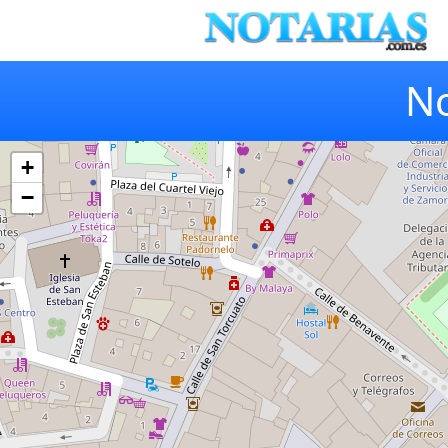
No
+
−