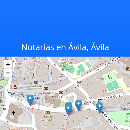
Notarías en Ávila, Ávila
+
−