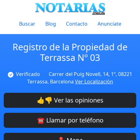
Buscar
Blog
Contacto
Anunciate
Registro de la Propiedad de
Terrassa Nº 03
Verificado
Carrer del Puig Novell, 14, 1º, 08221
Terrassa, Barcelona
Ver Localización
👍👎 Ver las opiniones
☎️ Llamar por teléfono