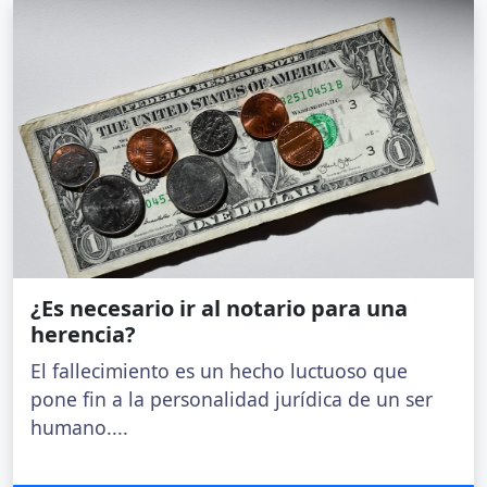
Anúnciate
Notarias en
Madrid
Aviso Legal
© 2026
Notarias en
Privacidad
Notarias.com.es
Barcelona
Todos los
Politica de
Notarias en
Cookies
derechos
Valencia
reservados
Contacto
Notarias en
Sobre Nosotros
Sevilla
Notarias en
Zaragoza