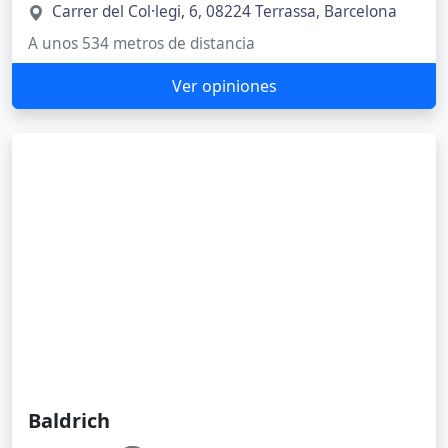
Registro de la Propiedad de Terrassa
Nº 02
3.8
Independencia, 1 B, locales 6 y 7 Independencia, 1
- B, locales 6 y 7 Independencia, 1 - B, locales 6 y 7,
08225 Terrassa, Barcelona
A unos 1379 metros de distancia
Ver opiniones