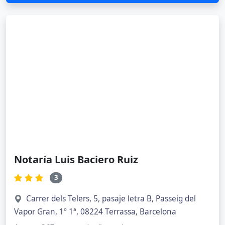
Ver opiniones
Notaria Joan Bernà I Xirgo
1
Carrer del Col·legi, 6, 08224 Terrassa, Barcelona
A unos 534 metros de distancia
Ver opiniones