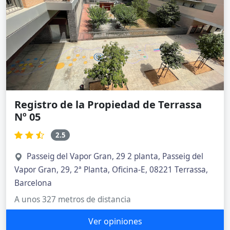
2.5
Passeig del Vapor Gran, 29 2 planta, Passeig del
Vapor Gran, 29, 2ª Planta, Oficina-E, 08221 Terrassa,
Barcelona
A unos 327 metros de distancia
Ver opiniones
Notaría Luis Baciero Ruiz
3
Carrer dels Telers, 5, pasaje letra B, Passeig del
Vapor Gran, 1º 1ª, 08224 Terrassa, Barcelona
A unos 367 metros de distancia