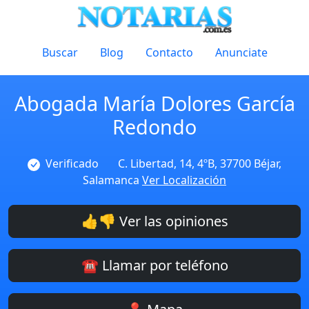
Buscar
Blog
Contacto
Anunciate
Abogada María Dolores García
Redondo
Verificado
C. Libertad, 14, 4ºB, 37700 Béjar,
Salamanca
Ver Localización
👍👎 Ver las opiniones
☎️ Llamar por teléfono